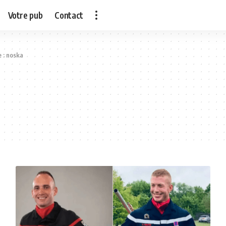
Votre pub
Contact
e : noska