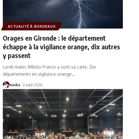
ACTUALITÉ À BORDEAUX
Orages en Gironde : le département
échappe à la vigilance orange, dix autres
y passent
Lundi matin, Météo-France a sorti sa carte. Dix
départements en vigilance orange
…
noska
3 août 2026