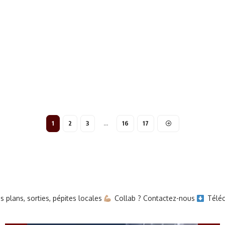
1
2
3
…
16
17
 plans, sorties, pépites locales
Collab ? Contactez-nous
Téléc