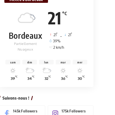
21
°C
Bordeaux
°
°
21
_
21
39%
Partiellement
2 km/h
Nuageux
sam
dim
lun
mar
mer
°C
°C
°C
°C
°C
39
34
32
36
30
Suivons-nous !
145k
Followers
175k
Followers