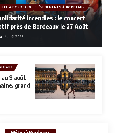
LITÉ À BORDEAUX
ÉVÈNEMENTS À BORDEAUX
olidarité incendies : le concert
atif près de Bordeaux le 27 Août
a
4 août 2026
6 août 2026
RDEAUX
 au 9 août
maine, grand
Méteo à Bordeaux