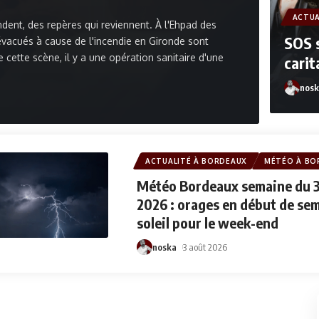
ACTUA
dent, des repères qui reviennent. À l'Ehpad des
SOS s
évacués à cause de l'incendie en Gironde sont
 cette scène, il y a une opération sanitaire d'une
carit
nosk
noska
ACTUALITÉ À BORDEAUX
MÉTÉO À BO
Météo Bordeaux semaine du 3
2026 : orages en début de se
soleil pour le week-end
noska
3 août 2026