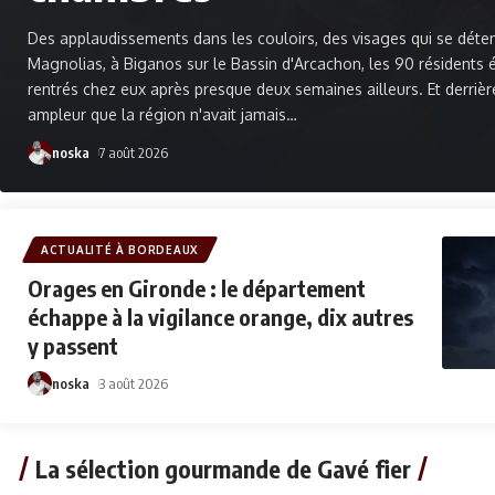
Des applaudissements dans les couloirs, des visages qui se déten
Magnolias, à Biganos sur le Bassin d'Arcachon, les 90 résidents 
rentrés chez eux après presque deux semaines ailleurs. Et derrière
ampleur que la région n'avait jamais
…
noska
7 août 2026
ACTUALITÉ À BORDEAUX
Orages en Gironde : le département
échappe à la vigilance orange, dix autres
y passent
noska
3 août 2026
La sélection gourmande de Gavé fier