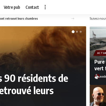
Votre pub
Contact
Suivez-nous
s ont retrouvé leurs chambres
ACTUA
Pure 
vert 
es 90 résidents de
nosk
etrouvé leurs