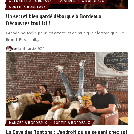
ACTUALITÉ À BORDEAUX
ÉVÈNEMENTS À BORDEAUX
SORTIR À BORDEAUX
Un secret bien gardé débarque à Bordeaux :
Découvrez tout ici !
Grande nouvelle pour les amateurs de musique électronique : le
Brunch Electronik,
…
noska
14 janvier 2025
MANGER À BORDEAUX
SORTIR À BORDEAUX
La Cave des Tontons : L’endroit où on se sent chez soi