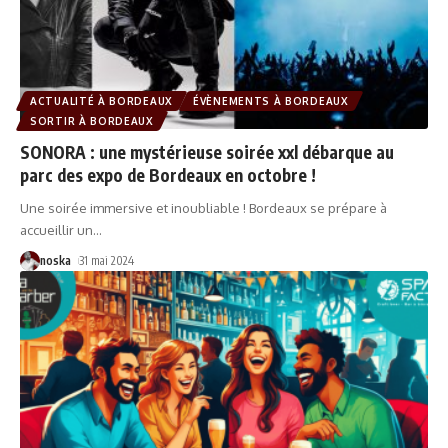
ACTUALITÉ À BORDEAUX
ÉVÈNEMENTS À BORDEAUX
SORTIR À BORDEAUX
SONORA : une mystérieuse soirée xxl débarque au
parc des expo de Bordeaux en octobre !
Une soirée immersive et inoubliable ! Bordeaux se prépare à
accueillir un
…
noska
31 mai 2024