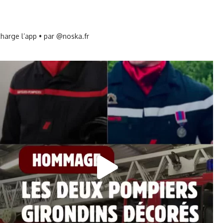
harge l’app • par @noska.fr