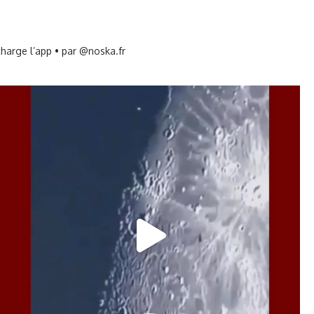
harge l’app • par @noska.fr