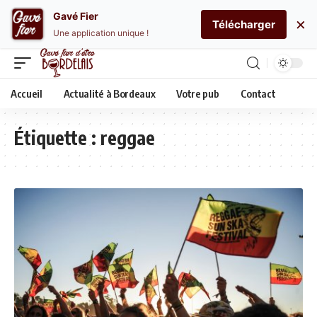
Gavé Fier
×
Télécharger
Une application unique !
Accueil
Actualité à Bordeaux
Votre pub
Contact
Étiquette :
reggae