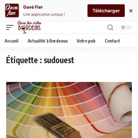
Gavé Fier
×
Télécharger
Une application unique !
Accueil
Actualité à Bordeaux
Votre pub
Contact
Étiquette :
sudouest