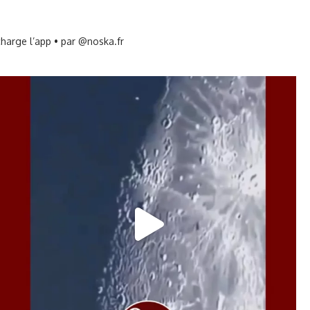
harge l’app • par @noska.fr