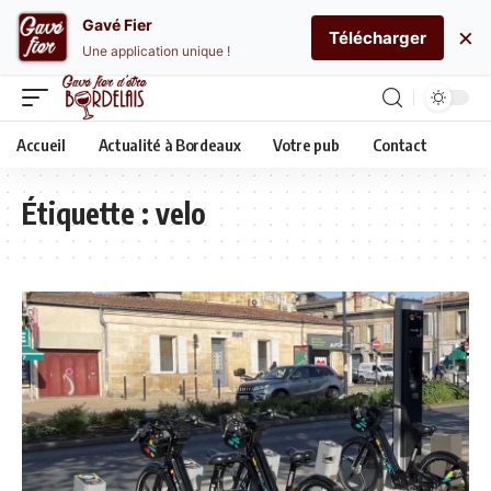
Gavé Fier
×
Télécharger
Une application unique !
Accueil
Actualité à Bordeaux
Votre pub
Contact
Étiquette :
velo