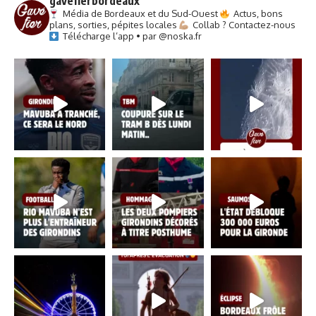
gavefierbordeaux
Média de Bordeaux et du Sud-Ouest
Actus, bons
plans, sorties, pépites locales
Collab ? Contactez-nous
Télécharge l’app • par @noska.fr