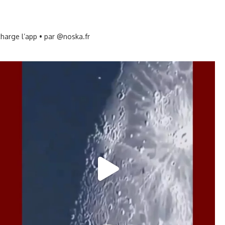
harge l’app • par @noska.fr