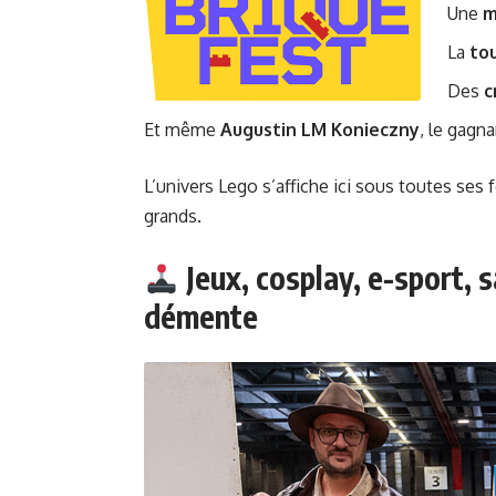
Une
m
La
to
Des
c
Et même
Augustin LM Konieczny
, le gagn
L’univers Lego s’affiche ici sous toutes se
grands.
Jeux, cosplay, e-sport,
démente