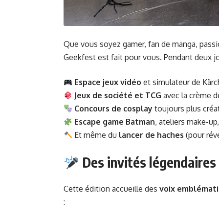
Que vous soyez gamer, fan de manga, passio
Geekfest est fait pour vous. Pendant deux j
Espace jeux vidéo
et simulateur de Kärch
Jeux de société et TCG
avec la crème d
Concours de cosplay
toujours plus créat
Escape game Batman
, ateliers make-up,
Et même du
lancer de haches
(pour réve
Des invités légendaires
Cette édition accueille des
voix emblémat
: