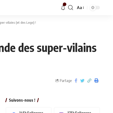
Aa
er-vilains (et des Lego) !
nde des super-vilains
Partage
Suivons-nous !
145k
Followers
175k
Followers