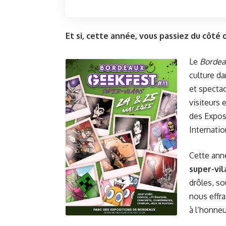
Et si, cette année, vous passiez du côté 
Le
Bordea
culture d
et spectac
visiteurs 
des Exposi
Internatio
Cette anné
super-vil
drôles, so
nous effra
à l’honne