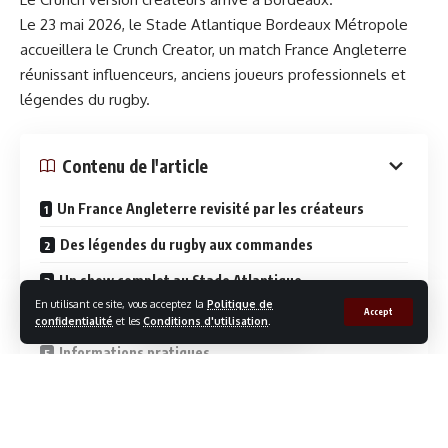
Le 23 mai 2026, le Stade Atlantique Bordeaux Métropole
accueillera le Crunch Creator, un match France Angleterre
réunissant influenceurs, anciens joueurs professionnels et
Face à l’ampleur des dégâts, une « mission de
légendes du rugby.
reconnaissance commune » a été lancée par France
Assureurs. Assureurs et experts sillonnent les
départements touchés afin d’accélérer les indemnisations,
Contenu de l'article
en particulier pour les sinistrés situés dans les zones les
plus isolées.
Un France Angleterre revisité par les créateurs
Des légendes du rugby aux commandes
Les assureurs principaux ont également étendu
exceptionnellement le délai de déclaration des sinistres,
Un show complet au Stade Atlantique
passant de 5 à 30 jours pour leurs assurés.
En utilisant ce site, vous acceptez la
Politique de
Accept
Un projet porté depuis le Sud-Ouest
confidentialité
et les
Conditions d'utilisation
.
Statistiques des sinistres
Informations pratiques
Nombre total de sinistres estimé : 250 000
Un format hybride, à la croisée du sport et du
Coût global approximatif : jusqu’à 1 milliard d’euros
divertissement, inspiré de la rivalité historique entre les