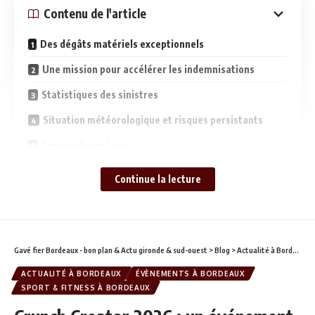
Contenu de l'article
Des dégâts matériels exceptionnels
Une mission pour accélérer les indemnisations
Statistiques des sinistres
Situation météorologique et risques persistants
Les prochains jours
Continue la lecture
Selon la Caisse centrale de réassurance (CCR), le coût total
pourrait atteindre un milliard d’euros, avec environ 250 000
sinistres recensés.
Gavé fier Bordeaux - bon plan & Actu gironde & sud-ouest
>
Blog
>
Actualité à Bordeaux
Des dégâts matériels exceptionnels
ACTUALITÉ À BORDEAUX
ÉVÈNEMENTS À BORDEAUX
SPORT & FITNESS À BORDEAUX
Les crues généralisées en Gironde ont provoqué des
situations critiques. De nombreux foyers ont été privés