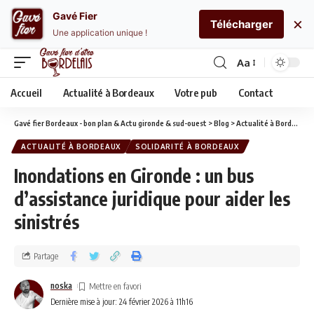
Gavé Fier
×
Télécharger
Une application unique !
Aa
Accueil
Actualité à Bordeaux
Votre pub
Contact
Gavé fier Bordeaux - bon plan & Actu gironde & sud-ouest
>
Blog
>
Actualité à Bordeaux
ACTUALITÉ À BORDEAUX
SOLIDARITÉ À BORDEAUX
Inondations en Gironde : un bus
d’assistance juridique pour aider les
sinistrés
Partage
noska
Dernière mise à jour: 24 février 2026 à 11h16