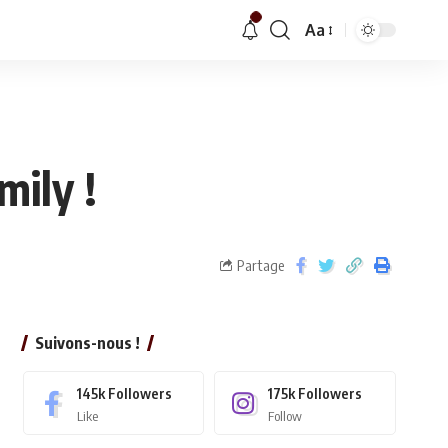
Aa
mily !
Partage
Suivons-nous !
145k
Followers
175k
Followers
Like
Follow