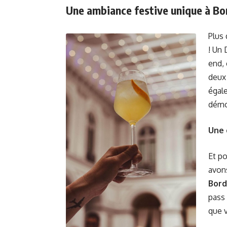
Une ambiance festive unique à B
Plus 
! Un 
end, 
deux
égal
démon
Une 
Et po
avons
Bord
pass 
que v