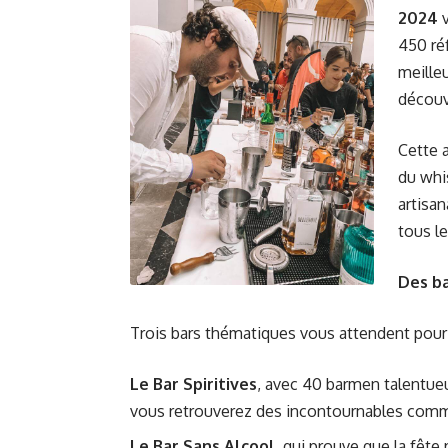
2024
v
450 ré
meille
découvr
Cette 
du whi
artisa
tous le
Des ba
Trois bars thématiques vous attendent pour 
Le Bar Spiritives
, avec 40 barmen talentueu
vous retrouverez des incontournables co
Le Bar Sans Alcool
, qui prouve que la fête