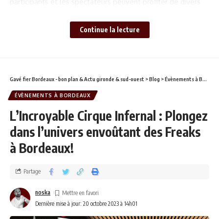
participants et les spectateurs peuvent profiter de divers
stands et options de restauration tout en se préparant pour
le défilé. C’est une occasion parfaite pour la communauté
Continue la lecture
de se rassembler, de célébrer l’esprit de Noël et de
soutenir une noble cause.
Gavé fier Bordeaux - bon plan & Actu gironde & sud-ouest
>
Blog
>
Évènements à Bordeaux
ÉVÈNEMENTS À BORDEAUX
L’Incroyable Cirque Infernal : Plongez
dans l’univers envoûtant des Freaks
à Bordeaux!
Partage
noska
L’Origine et l’Objectif
Dernière mise à jour: 20 octobre 2023 à 14h01
À l’initiative de Bruno et de son association
, ce
Trike N Bikes