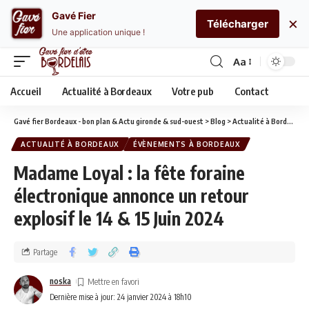
Gavé Fier
×
Télécharger
Une application unique !
Aa
Accueil
Actualité à Bordeaux
Votre pub
Contact
Gavé fier Bordeaux - bon plan & Actu gironde & sud-ouest
>
Blog
>
Actualité à Bordeaux
ACTUALITÉ À BORDEAUX
ÉVÈNEMENTS À BORDEAUX
Madame Loyal : la fête foraine
électronique annonce un retour
explosif le 14 & 15 Juin 2024
Partage
noska
Dernière mise à jour: 24 janvier 2024 à 18h10