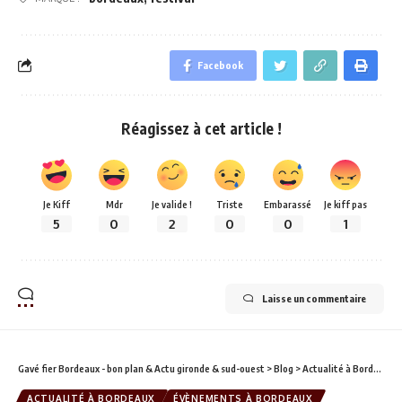
Facebook
Réagissez à cet article !
Je Kiff
Mdr
Je valide !
Triste
Embarassé
Je kiff pas
5
0
2
0
0
1
Laisse un commentaire
Gavé fier Bordeaux - bon plan & Actu gironde & sud-ouest
>
Blog
>
Actualité à Bordeaux
ACTUALITÉ À BORDEAUX
ÉVÈNEMENTS À BORDEAUX