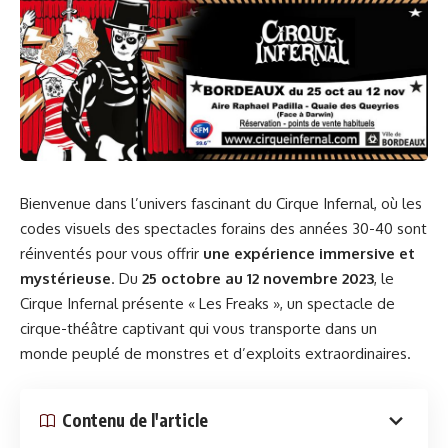
défilé est devenu une tradition annuelle à Bordeaux.
L’objectif est simple mais profondément touchant :
apporter de la joie et du réconfort aux enfants hospitalisés
pendant la période des fêtes. Chaque motard participant
contribue à cette mission en apportant des cadeaux qui
sont ensuite distribués aux enfants de l’hôpital.
Comment Participer ou Soutenir ?
Pour ceux qui souhaitent participer au défilé ou soutenir
Bienvenue dans l’univers fascinant du Cirque Infernal, où les
l’événement par des dons ou des partenariats, il est
codes visuels des spectacles forains des années 30-40 sont
possible de contacter
Bruno au 06 16 20 42 98
. Toute aide
réinventés pour vous offrir
une expérience immersive et
est la bienvenue, que ce soit sous forme de dons de jouets,
mystérieuse
. Du
25 octobre au 12 novembre 2023
, le
de contributions financières ou de volontariat le jour de
Cirque Infernal présente « Les Freaks », un spectacle de
l’événement.
cirque-théâtre captivant qui vous transporte dans un
monde peuplé de monstres et d’exploits extraordinaires.
Ce défilé de motards déguisés en Père Noël est plus qu’un
événement festif ; c’est
un symbole de solidarité et de
Contenu de l'article
générosité
. En participant ou en soutenant cet événement,