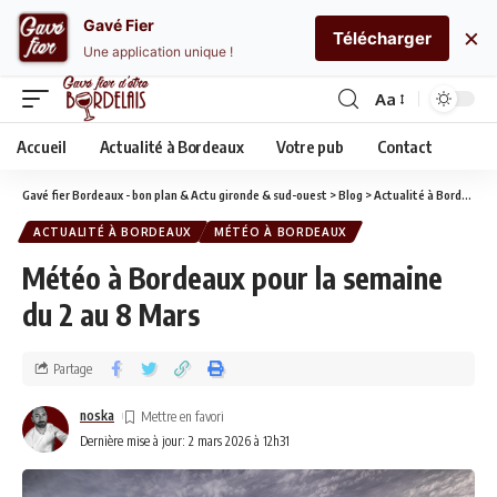
Gavé Fier
×
Télécharger
Une application unique !
Aa
Accueil
Actualité à Bordeaux
Votre pub
Contact
Gavé fier Bordeaux - bon plan & Actu gironde & sud-ouest
>
Blog
>
Actualité à Bordeaux
ACTUALITÉ À BORDEAUX
MÉTÉO À BORDEAUX
Météo à Bordeaux pour la semaine
du 2 au 8 Mars
Partage
noska
Dernière mise à jour: 2 mars 2026 à 12h31