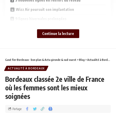
5 nouvelles lignes en renfort du réseau
Wizz Air poursuit son implantation
9 lignes hivernales prolongées
Continue la lecture
Au programme : 5 nouvelles lignes, 9 lignes prolongées et
l’arrivée d’une nouvelle compagnie sur le tarmac bordelais.
Plus de 80 destinations directes au départ
Gavé fier Bordeaux - bon plan & Actu gironde & sud-ouest
>
Blog
>
Actualité à Bordeaux
de Bordeaux
ACTUALITÉ À BORDEAUX
Bordeaux classée 2e ville de France
où les femmes sont les mieux
soignées
Partage