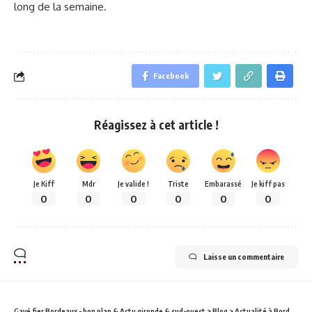
long de la semaine.
Facebook
Réagissez à cet article !
Je Kiff
Mdr
Je valide !
Triste
Embarassé
Je kiff pas
0
0
0
0
0
0
Laisse un commentaire
Gavé fier Bordeaux - bon plan & Actu gironde & sud-ouest
>
Blog
>
Actualité à Bordeaux