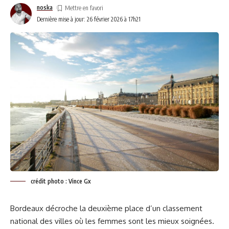
noska
Dernière mise à jour: 26 février 2026 à 17h21
credit : bordeaux.aeroport.fr
Le programme Été 2026 s’inscrit dans une logique de
consolidation. L’objectif annoncé : pérenniser les lignes
internationales les plus fréquentées et renforcer les vols
loisirs à forte attractivité.
Plus de 80 destinations directes
24 compagnies aériennes
26 pays connectés
10 hubs accessibles
crédit photo : Vince Gx
94 % du réseau tourné vers l’international
Bordeaux décroche la deuxième place d’un classement
Selon Simon Dreschel, Président du directoire de Bordeaux
national des villes où les femmes sont les mieux soignées.
Aéroport, le réseau vise à « rapprocher les territoires et les