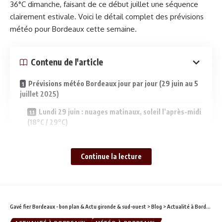
36°C dimanche, faisant de ce début juillet une séquence
clairement estivale. Voici le détail complet des prévisions
météo pour Bordeaux cette semaine.
Contenu de l'article
Prévisions météo Bordeaux jour par jour (29 juin au 5
juillet 2025)
Lundi 29 juin : nuages matinaux, soleil l’après-midi
(18°C / 29°C)
Mardi 30 juin : grand soleil sur Bordeaux (17°C /
28°C)
Continue la lecture
Mercredi 1er juillet : début juillet sous voile
nuageux (19°C / 28°C)
Jeudi 2 juillet : beau et chaud, 31°C sur Bordeaux
(19°C / 31°C)
Gavé fier Bordeaux - bon plan & Actu gironde & sud-ouest
>
Blog
>
Actualité à Bordeaux