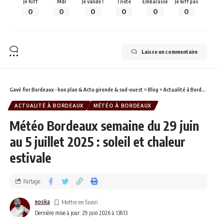
Je Kiff
Mdr
Je valide !
Triste
Embarassé
Je kiff pas
0
0
0
0
0
0
Laisse un commentaire
Gavé fier Bordeaux - bon plan & Actu gironde & sud-ouest
>
Blog
>
Actualité à Bordeaux
ACTUALITÉ À BORDEAUX
MÉTÉO À BORDEAUX
Météo Bordeaux semaine du 29 juin
au 5 juillet 2025 : soleil et chaleur
estivale
Partage
noska
Dernière mise à jour: 29 juin 2026 à 13h13