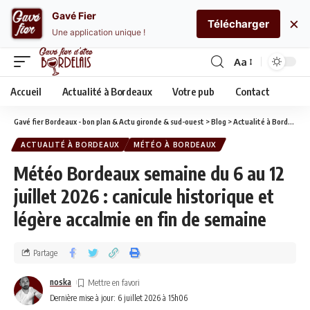
Gavé Fier
×
Télécharger
Une application unique !
Aa
Accueil
Actualité à Bordeaux
Votre pub
Contact
Gavé fier Bordeaux - bon plan & Actu gironde & sud-ouest
>
Blog
>
Actualité à Bordeaux
ACTUALITÉ À BORDEAUX
MÉTÉO À BORDEAUX
Météo Bordeaux semaine du 6 au 12
juillet 2026 : canicule historique et
légère accalmie en fin de semaine
Partage
noska
Dernière mise à jour: 6 juillet 2026 à 15h06