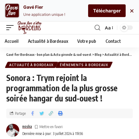
Gavé Fier
×
Télécharger
Une application unique !
Aa
Accueil
Actualité à Bordeaux
Votre pub
Contact
Gavé fier Bordeaux - bon plan & Actu gironde & sud-ouest
>
Blog
>
Actualité à Bordeaux
ACTUALITÉ À BORDEAUX
ÉVÈNEMENTS À BORDEAUX
Sonora : Trym rejoint la
programmation de la plus grosse
soirée hangar du sud-ouest !
Partage
noska
Dernière mise à jour: 3 juillet 2024 à 11h56