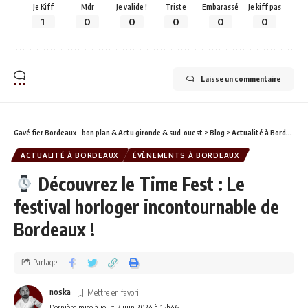
Je Kiff
Mdr
Je valide !
Triste
Embarassé
Je kiff pas
1
0
0
0
0
0
Laisse un commentaire
Gavé fier Bordeaux - bon plan & Actu gironde & sud-ouest
>
Blog
>
Actualité à Bordeaux
ACTUALITÉ À BORDEAUX
ÉVÈNEMENTS À BORDEAUX
Découvrez le Time Fest : Le
festival horloger incontournable de
Bordeaux !
Partage
noska
Dernière mise à jour: 7 juin 2024 à 15h46