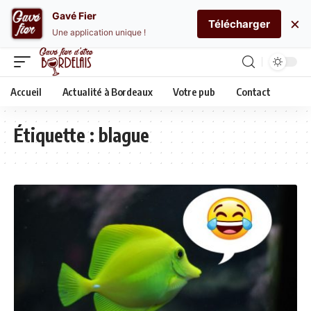
Gavé Fier
×
Télécharger
Une application unique !
Accueil
Actualité à Bordeaux
Votre pub
Contact
Étiquette :
blague