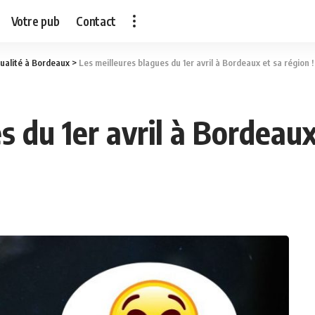
Votre pub
Contact
ualité à Bordeaux
>
Les meilleures blagues du 1er avril à Bordeaux et sa région !
s du 1er avril à Bordeaux