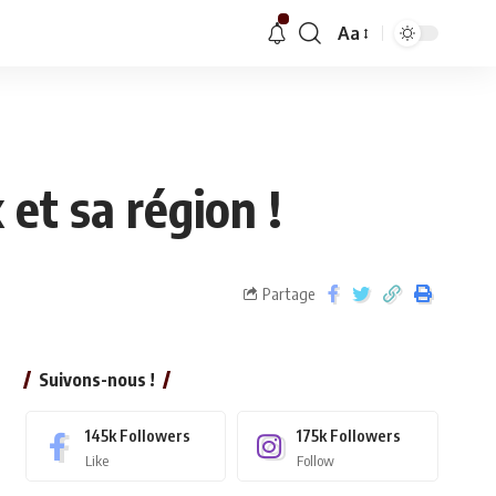
Aa
 et sa région !
Partage
Suivons-nous !
145k
Followers
175k
Followers
Like
Follow