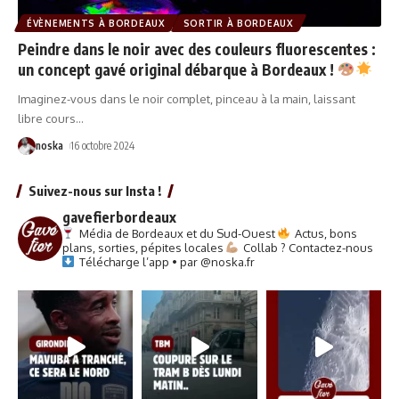
ÉVÈNEMENTS À BORDEAUX
SORTIR À BORDEAUX
Peindre dans le noir avec des couleurs fluorescentes :
un concept gavé original débarque à Bordeaux !
Imaginez-vous dans le noir complet, pinceau à la main, laissant
libre cours
…
noska
16 octobre 2024
Suivez-nous sur Insta !
gavefierbordeaux
Média de Bordeaux et du Sud-Ouest
Actus, bons
plans, sorties, pépites locales
Collab ? Contactez-nous
Télécharge l’app • par @noska.fr