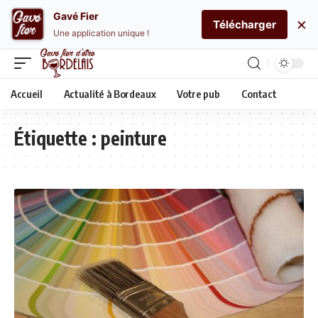
Gavé Fier
×
Télécharger
Une application unique !
Accueil
Actualité à Bordeaux
Votre pub
Contact
Étiquette :
peinture