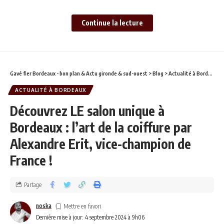
Continue la lecture
Un festival d’expériences inoubliables
Que vous soyez
amateur de whisky,
passionné de rhum
Gavé fier Bordeaux - bon plan & Actu gironde & sud-ouest
>
Blog
>
Actualité à Bordeaux
ou curieux de
ACTUALITÉ À BORDEAUX
découvrir des
Découvrez LE salon unique à
spiritueux
Bordeaux : l’art de la coiffure par
d’exception,
Les
Spiritives 2024
Alexandre Erit, vice-champion de
vous réservent des
France !
moments
inoubliables. Avec
Partage
plus de 450
références à
noska
déguster, des
Dernière mise à jour: 4 septembre 2024 à 9h06