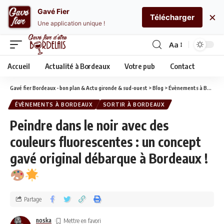
Gavé Fier
×
Télécharger
Une application unique !
Aa
Accueil
Actualité à Bordeaux
Votre pub
Contact
Gavé fier Bordeaux - bon plan & Actu gironde & sud-ouest
>
Blog
>
Évènements à Bordeaux
ÉVÈNEMENTS À BORDEAUX
SORTIR À BORDEAUX
Peindre dans le noir avec des
couleurs fluorescentes : un concept
gavé original débarque à Bordeaux !
Partage
noska