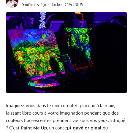
Dernière mise à jour: 16 octobre 2024 à 18h55
Imaginez-vous dans le noir complet, pinceau à la main,
laissant libre cours à votre imagination pendant que des
couleurs fluorescentes prennent vie sous vos yeux. Intrigué
? C’est
Paint Me Up
, un concept
gavé original
qui