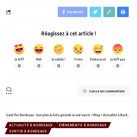
Facebook
Réagissez à cet article !
Je Kiff
Mdr
Je valide !
Triste
Embarassé
Je kiff pas
0
0
0
0
0
0
Laisse un commentaire
Gavé fier Bordeaux - bon plan & Actu gironde & sud-ouest
>
Blog
>
Actualité à Bordeaux
ACTUALITÉ À BORDEAUX
ÉVÈNEMENTS À BORDEAUX
SORTIR À BORDEAUX