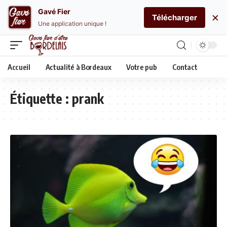
Gavé Fier
×
Télécharger
Une application unique !
Accueil
Actualité à Bordeaux
Votre pub
Contact
Étiquette :
prank