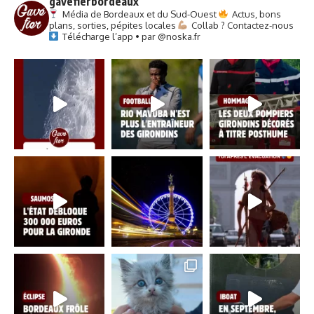
gavefierbordeaux
Média de Bordeaux et du Sud-Ouest
Actus, bons
plans, sorties, pépites locales
Collab ? Contactez-nous
Télécharge l’app • par @noska.fr