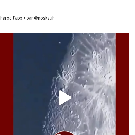
harge l’app • par @noska.fr