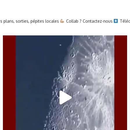
 plans, sorties, pépites locales
Collab ? Contactez-nous
Téléc