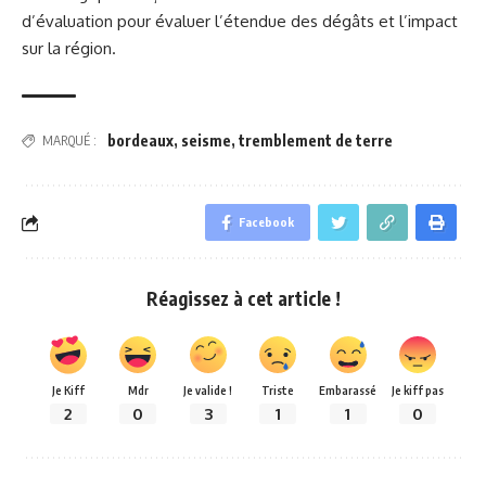
d’évaluation pour évaluer l’étendue des dégâts et l’impact
sur la région.
bordeaux
,
seisme
,
tremblement de terre
MARQUÉ :
Facebook
Réagissez à cet article !
Je Kiff
Mdr
Je valide !
Triste
Embarassé
Je kiff pas
2
0
3
1
1
0