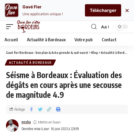
Gavé Fier
×
Télécharger
Une application unique !
Aa
Accueil
Actualité à Bordeaux
Votre pub
Contact
Gavé fier Bordeaux - bon plan & Actu gironde & sud-ouest
>
Blog
>
Actualité à Bordeaux
ACTUALITÉ À BORDEAUX
Séisme à Bordeaux : Évaluation des
dégâts en cours après une secousse
de magnitude 4.9
Partage
noska
Dernière mise à jour: 16 juin 2023 à 22h59