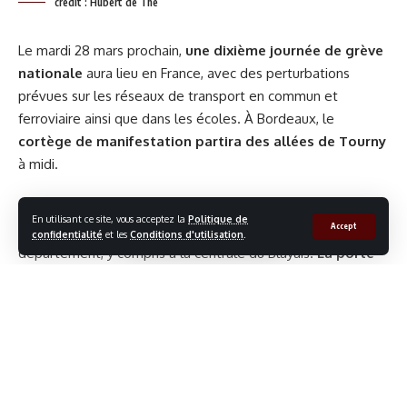
crédit : Hubert de Thé
charnues !
Le mardi 28 mars prochain,
une dixième journée de grève
Très osé !
a publié sur le groupe
une
Julien LM
Gujan ma ville
nationale
aura lieu en France, avec des perturbations
méthode assez particulière qui consiste à uriner sur les
prévues sur les réseaux de transport en commun et
huîtres afin de les rendre plus charnues ainsi que de la…
ferroviaire ainsi que dans les écoles. À Bordeaux, le
Javel..
cortège de manifestation partira des allées de Tourny
à midi.
Les derniers jours ont été marqués par des manifestations,
En utilisant ce site, vous acceptez la
Politique de
Accept
blocages et piquets de grève à Bordeaux et dans le
confidentialité
et les
Conditions d'utilisation
.
département, y compris à la centrale du Blayais.
La porte
de l’hôtel de ville a même été incendiée
quelques
heures après la fin de la neuvième journée de mobilisation.