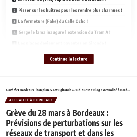
Pisser sur les huîtres pour les rendre plus charnues !
La fermeture (Fake) du Calle Ocho !
Serge le lama inaugure l’extension du Tram A !
Les plages deviennent payantes en Gironde !
Continue la lecture
Le retour du (vrai) sapin de noël à Bordeaux
!
Encore un nouveau débat sans fin, nous nous sommes
Gavé fier Bordeaux - bon plan & Actu gironde & sud-ouest
>
Blog
>
Actualité à Bordeaux
permis d’annoncer la fin du sapin de verre proposé par Mr
ACTUALITÉ À BORDEAUX
Hurmic en annonçant le retour du vrai sapin de noël !
Grève du 28 mars à Bordeaux :
Prévisions de perturbations sur les
réseaux de transport et dans les