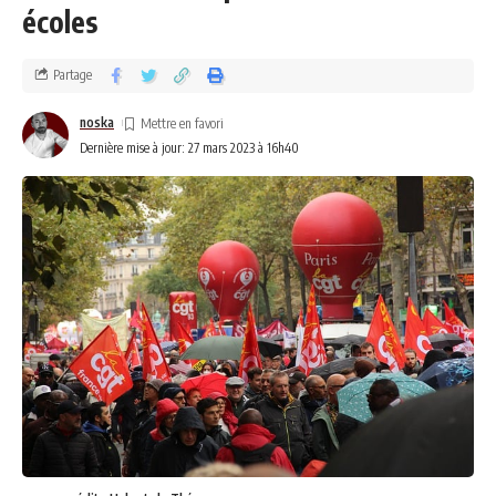
écoles
Partage
noska
Dernière mise à jour: 27 mars 2023 à 16h40
Pisser sur les huîtres pour les rendre plus