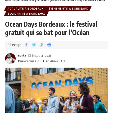
Gavé fier Bordeaux - bon plan & Actu gironde & sud-ouest
>
Blog
>
Actualité à Bordeaux
ACTUALITÉ À BORDEAUX
ÉVÈNEMENTS À BORDEAUX
SOLIDARITÉ À BORDEAUX
Ocean Days Bordeaux : le festival
gratuit qui se bat pour l’Océan
Partage
noska
Dernière mise à jour: 1 juin 2026 à 16h13