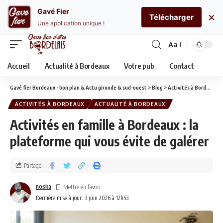
Gavé Fier
×
Télécharger
Une application unique !
Aa
Accueil
Actualité à Bordeaux
Votre pub
Contact
Gavé fier Bordeaux - bon plan & Actu gironde & sud-ouest
>
Blog
>
Activités à Bordeaux
>
ACTIVITÉS À BORDEAUX
ACTUALITÉ À BORDEAUX
Activités en famille à Bordeaux : la
plateforme qui vous évite de galérer
Partage
noska
Dernière mise à jour: 3 juin 2026 à 12h53