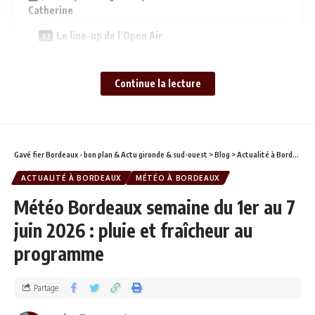
Catherine
Le line-up de l’Open Air
L’Open Air est gratuit, mais sur réservation
Continue la lecture
Un festival qui ne s’arrête pas à la fête
Infos pratiques
Ocean Days, c’est quoi exactement ?
Gavé fier Bordeaux - bon plan & Actu gironde & sud-ouest
>
Blog
>
Actualité à Bordeaux
ACTUALITÉ À BORDEAUX
MÉTÉO À BORDEAUX
Météo Bordeaux semaine du 1er au 7
juin 2026 : pluie et fraîcheur au
programme
Partage