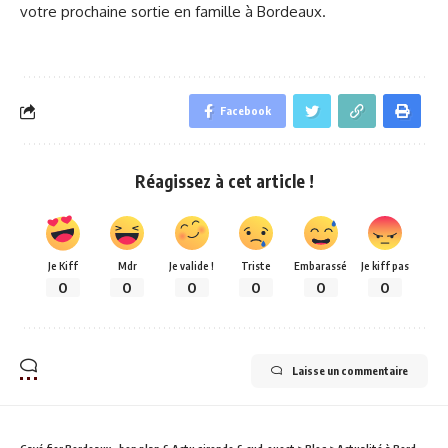
votre prochaine sortie en famille à Bordeaux.
Facebook
Réagissez à cet article !
Je Kiff
Mdr
Je valide !
Triste
Embarassé
Je kiff pas
0
0
0
0
0
0
Laisse un commentaire