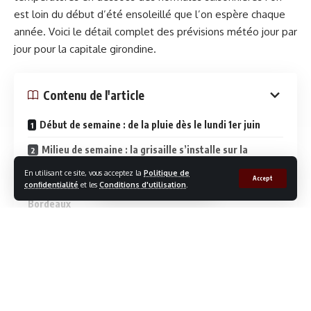
est loin du début d’été ensoleillé que l’on espère chaque
année. Voici le détail complet des prévisions météo jour par
jour pour la capitale girondine.
Contenu de l'article
Début de semaine : de la pluie dès le lundi 1er juin
Milieu de semaine : la grisaille s’installe sur la
Gironde
En utilisant ce site, vous acceptez la
Politique de
Accept
confidentialité
et les
Conditions d'utilisation
.
Fin de semaine : légère éclaircie en vue pour
Bordeaux
Bilan météo de la semaine à Bordeaux : que retenir ?
Continue la lecture
Début de semaine : de la pluie dès le lundi
1er juin