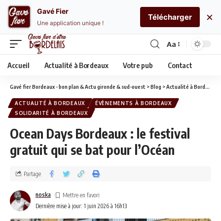
Gavé Fier
×
Télécharger
Une application unique !
Aa
Accueil
Actualité à Bordeaux
Votre pub
Contact
Gavé fier Bordeaux - bon plan & Actu gironde & sud-ouest
>
Blog
>
Actualité à Bordeaux
ACTUALITÉ À BORDEAUX
ÉVÈNEMENTS À BORDEAUX
SOLIDARITÉ À BORDEAUX
Ocean Days Bordeaux : le festival
gratuit qui se bat pour l’Océan
Partage
noska
Dernière mise à jour: 1 juin 2026 à 16h13