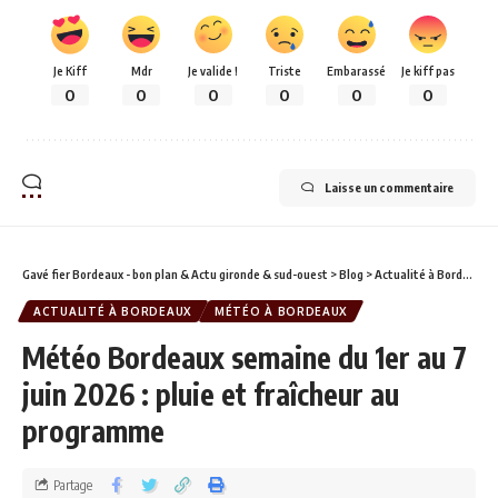
Je Kiff
Mdr
Je valide !
Triste
Embarassé
Je kiff pas
0
0
0
0
0
0
Laisse un commentaire
Gavé fier Bordeaux - bon plan & Actu gironde & sud-ouest
>
Blog
>
Actualité à Bordeaux
ACTUALITÉ À BORDEAUX
MÉTÉO À BORDEAUX
Météo Bordeaux semaine du 1er au 7
juin 2026 : pluie et fraîcheur au
programme
Partage