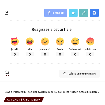
Facebook
Réagissez à cet article !
Je Kiff
Mdr
Je valide !
Triste
Embarassé
Je kiff pas
0
0
0
0
0
0
Laisse un commentaire
Gavé fier Bordeaux - bon plan & Actu gironde & sud-ouest
>
Blog
>
Actualité à Bordeaux
ACTUALITÉ À BORDEAUX