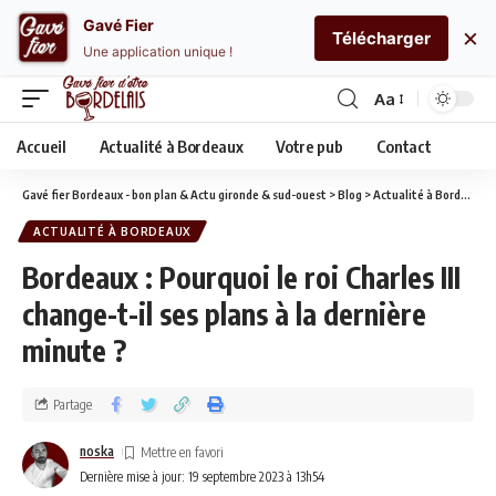
Gavé Fier
×
Télécharger
Une application unique !
Aa
Accueil
Actualité à Bordeaux
Votre pub
Contact
Gavé fier Bordeaux - bon plan & Actu gironde & sud-ouest
>
Blog
>
Actualité à Bordeaux
ACTUALITÉ À BORDEAUX
Bordeaux : Pourquoi le roi Charles III
change-t-il ses plans à la dernière
minute ?
Partage
noska
Dernière mise à jour: 19 septembre 2023 à 13h54