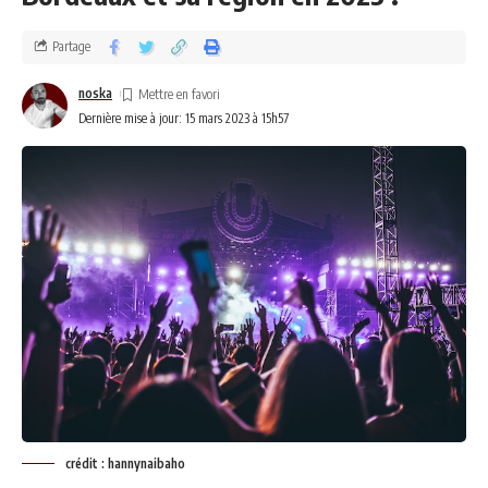
bordelaises pour vivre pleinement votre passion du cinéma.
Partage
noska
Dernière mise à jour: 15 mars 2023 à 15h57
crédit : hannynaibaho