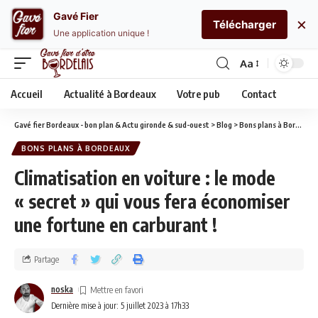
Gavé Fier
×
Télécharger
Une application unique !
Aa
Accueil
Actualité à Bordeaux
Votre pub
Contact
Gavé fier Bordeaux - bon plan & Actu gironde & sud-ouest
>
Blog
>
Bons plans à Bordeaux
BONS PLANS À BORDEAUX
Climatisation en voiture : le mode
« secret » qui vous fera économiser
une fortune en carburant !
Partage
noska
Dernière mise à jour: 5 juillet 2023 à 17h33