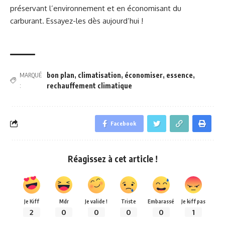
préservant l’environnement et en économisant du
carburant. Essayez-les dès aujourd’hui !
bon plan
,
climatisation
,
économiser
,
essence
,
MARQUÉ
rechauffement climatique
:
Facebook
Réagissez à cet article !
Je Kiff
Mdr
Je valide !
Triste
Embarassé
Je kiff pas
2
0
0
0
0
1