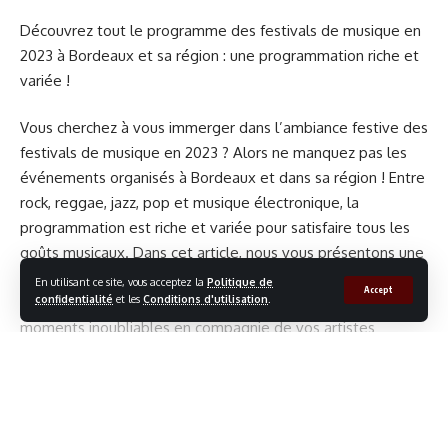
Découvrez tout le programme des festivals de musique en
2023 à Bordeaux et sa région : une programmation riche et
variée !
Vous cherchez à vous immerger dans l’ambiance festive des
festivals de musique en 2023 ? Alors ne manquez pas les
événements organisés à Bordeaux et dans sa région ! Entre
rock, reggae, jazz, pop et musique électronique, la
programmation est riche et variée pour satisfaire tous les
goûts musicaux. Dans cet article, nous vous présentons une
sélection des festivals de musique les plus attendus en
En utilisant ce site, vous acceptez la
Politique de
Accept
confidentialité
et les
Conditions d'utilisation
.
2023 dans la région bordelaise. Préparez-vous à vivre des
moments inoubliables en compagnie de vos artistes
bon plan
,
bordeaux
,
cinema
MARQUÉ :
préférés et de milliers de fans de musique !
ODP Music Festival – du 8 au 11 juin 2023
Facebook
Continue la lecture