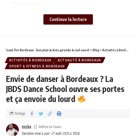
dans le passé
« Vous êtes en 1304. C’est la guerre. Vous allez
Continue la lecture
défendre Carcassonne. »
Trois aventures. Trois époques. Zéro frontière.
L’Horizon de Khéops
Gavé fier Bordeaux - bon plan & Actu gironde & sud-ouest
>
Blog
>
Activités à Bordeaux
>
Mondes Disparus
ACTIVITÉS À BORDEAUX
ACTUALITÉ À BORDEAUX
Les Derniers Remparts
SPORT & FITNESS À BORDEAUX
ECLIPSO : une expérience pour petits et grands
Envie de danser à Bordeaux ? La
JBDS Dance School ouvre ses portes
Infos pratiques
et ça envoie du lourd
Horaires
En résumé ? L’histoire t’attend.
Partage
noska
On t’explique.
Dernière mise à jour: 27 août 2025 à 11h32