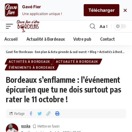
Gavé Fier
×
Télécharger
Une application unique !
Aa
Accueil
Actualité à Bordeaux
Votre pub
Contact
Gavé fier Bordeaux - bon plan & Actu gironde & sud-ouest
>
Blog
>
Activités à Bordeaux
>
ACTIVITÉS À BORDEAUX
ACTUALITÉ À BORDEAUX
ÉVÈNEMENTS À BORDEAUX
Bordeaux s’enflamme : l’événement
épicurien que tu ne dois surtout pas
rater le 11 octobre !
Partage
noska