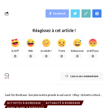
Facebook
Réagissez à cet article !
Je Kiff
Mdr
Je valide !
Triste
Embarassé
Je kiff pas
0
0
0
0
0
0
Laisse un commentaire
Gavé fier Bordeaux - bon plan & Actu gironde & sud-ouest
>
Blog
>
Activités à Bordeaux
>
ACTIVITÉS À BORDEAUX
ACTUALITÉ À BORDEAUX
BONS PLANS À BORDEAUX