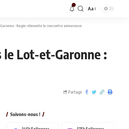
Aa
-Garonne : Begin réinvente la rencontre amoureuse
 le Lot-et-Garonne :
Partage
Suivons-nous !
145k
Followers
175k
Followers