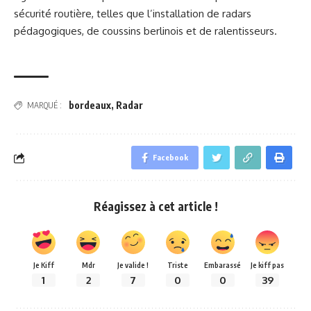
sécurité routière, telles que l’installation de radars
pédagogiques, de coussins berlinois et de ralentisseurs.
bordeaux
,
Radar
MARQUÉ :
Facebook
Réagissez à cet article !
Je Kiff
Mdr
Je valide !
Triste
Embarassé
Je kiff pas
1
2
7
0
0
39