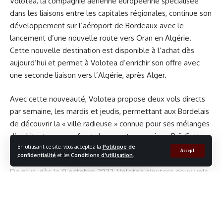
Volotea, la compagnie aérienne européenne spécialisée
Liste des radars Gironde (Bordeaux)
dans les liaisons entre les capitales régionales, continue son
développement sur l’aéroport de Bordeaux avec le
lancement d’une nouvelle route vers Oran en Algérie.
bordeaux
,
Radar
Cette nouvelle destination est disponible à l’achat dès
MARQUÉ :
aujourd’hui et permet à Volotea d’enrichir son offre avec
une seconde liaison vers l’Algérie, après Alger.
Facebook
Avec cette nouveauté, Volotea propose deux vols directs
par semaine, les mardis et jeudis, permettant aux Bordelais
Réagissez à cet article !
de découvrir la « ville radieuse » connue pour ses mélanges
d’architectures, son front de mer et sa musique Raï. Cette
En utilisant ce site, vous acceptez la
Politique de
nouvelle route sera opérationnelle à partir du 6 avril 2023.
Accept
confidentialité
et les
Conditions d'utilisation
.
Je Kiff
Mdr
Je valide !
Triste
Embarassé
Je kiff pas
De plus, dès le 9 octobre 2023, Volotea ajoutera deux vols
1
1
4
1
0
7
supplémentaires les lundis et mercredis pour offrir un total
de quatre liaisons par semaine vers Oran.
Laisse un commentaire
Plus de 21 000 sièges sont disponibles à la vente dès
Continue la lecture