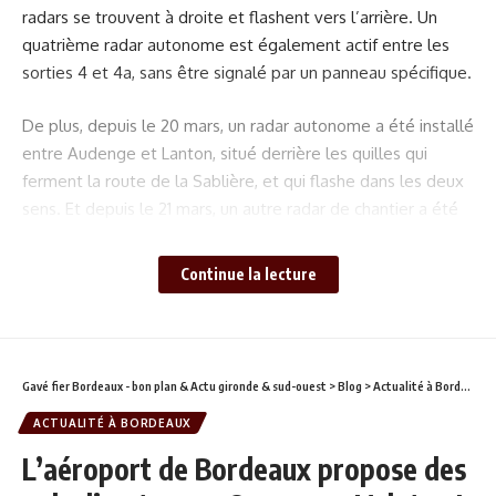
radars se trouvent à droite et flashent vers l’arrière. Un
quatrième radar autonome est également actif entre les
sorties 4 et 4a, sans être signalé par un panneau spécifique.
De plus, depuis le 20 mars, un radar autonome a été installé
entre Audenge et Lanton, situé derrière les quilles qui
ferment la route de la Sablière, et qui flashe dans les deux
sens. Et depuis le 21 mars, un autre radar de chantier a été
installé à Saint-Laurent-d’Arce, sur la D137, à hauteur du
lieu-dit Magrigne. Ce radar flashe également dans les deux
Continue la lecture
sens.
Ces radars autonomes fonctionnent sur batterie et sont
différents des radars fixes, mobiles ou à tronçons. Ils sont
Gavé fier Bordeaux - bon plan & Actu gironde & sud-ouest
>
Blog
>
Actualité à Bordeaux
régulièrement changés de place pour plus d’efficacité.
ACTUALITÉ À BORDEAUX
Soyez vigilants sur les routes de la Gironde !
L’aéroport de Bordeaux propose des