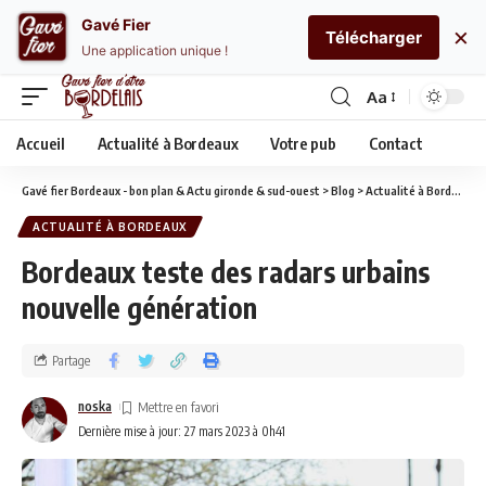
Gavé Fier
×
Télécharger
Une application unique !
Aa
Accueil
Actualité à Bordeaux
Votre pub
Contact
Gavé fier Bordeaux - bon plan & Actu gironde & sud-ouest
>
Blog
>
Actualité à Bordeaux
ACTUALITÉ À BORDEAUX
Bordeaux teste des radars urbains
nouvelle génération
Partage
noska
Dernière mise à jour: 27 mars 2023 à 0h41