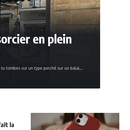
orcier en plein
, tu tombes sur un type perché sur un balai,
…
noska
12
ait la