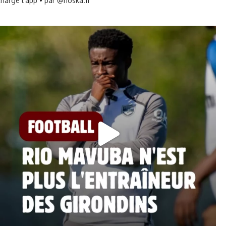
harge l’app • par @noska.fr