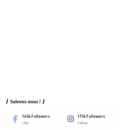
 février 2026
Suivons-nous !
145k
Followers
175k
Followers
Like
Follow