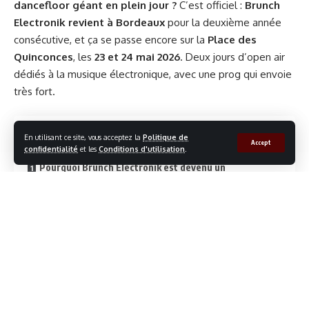
n
dancefloor géant en plein jour ?
C’est officiel :
Brunch
chauf
Electronik revient à Bordeaux
pour la deuxième année
feur
consécutive, et ça se passe encore sur la
Place des
privé
Quinconces
, les
23 et 24 mai 2026
. Deux jours d’open air
à
dédiés à la musique électronique, avec une prog qui envoie
Bord
très fort.
eaux
pour
Contenu de l'article
En utilisant ce site, vous acceptez la
Politique de
celles
Accept
confidentialité
et les
Conditions d'utilisation
.
et
Pourquoi Brunch Electronik est devenu un
ceux qui veulent arriver à l’heure, sereins, et bien
incontournable à Bordeaux ?
accompagnés. L’équipe assure vos
déplacements du
La programmation Brunch Electronik Bordeaux 2026
quotidien
comme vos trajets ponctuels, avec une
approche haut de gamme… mais simple et accessible.
Samedi 23 mai 2026
Dimanche 24 mai 2026
Trajets pro
: rendez-vous, déplacements réguliers,
journées chargées.
Ce que tu vis sur place (pas juste des DJ)
Continue la lecture
Trajets perso
: retours tardifs, sorties, week-ends,
Dates clés à retenir