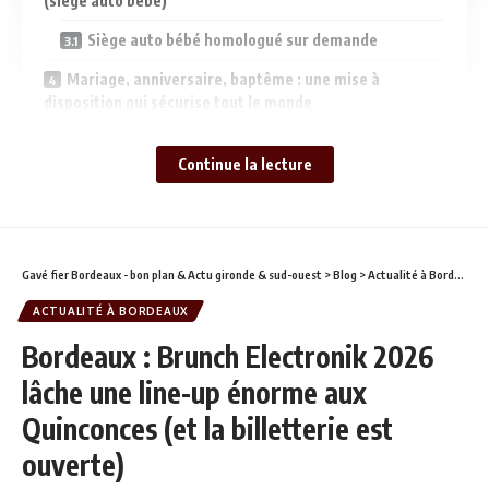
(siège auto bébé)
Siège auto bébé homologué sur demande
Mariage, anniversaire, baptême : une mise à
disposition qui sécurise tout le monde
Découvrir la Gironde sans contrainte : Médoc, Entre-
Continue la lecture
deux-Mers, Bassin d’Arcachon…
Des destinations incontournables en Gironde
Pourquoi on valide Routes du Sud-Ouest chez Gavé
Fier
Gavé fier Bordeaux - bon plan & Actu gironde & sud-ouest
>
Blog
>
Actualité à Bordeaux
Réserver Routes du Sud-Ouest (RDSO) : contact et
ACTUALITÉ À BORDEAUX
devis
Bordeaux : Brunch Electronik 2026
FAQ : chauffeur privé à Bordeaux et en Gironde
lâche une line-up énorme aux
RDSO propose-t-il des transferts vers l’aéroport ?
Quinconces (et la billetterie est
Le prix est-il fixe ou peut-il changer ?
ouverte)
Est-ce adapté aux familles avec bébé ?