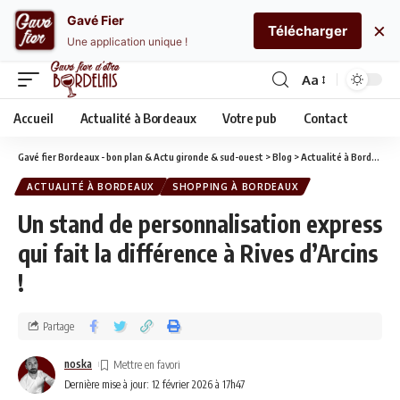
Gavé Fier
×
Télécharger
Une application unique !
Aa
Accueil
Actualité à Bordeaux
Votre pub
Contact
Gavé fier Bordeaux - bon plan & Actu gironde & sud-ouest
>
Blog
>
Actualité à Bordeaux
ACTUALITÉ À BORDEAUX
SHOPPING À BORDEAUX
Un stand de personnalisation express
qui fait la différence à Rives d’Arcins
!
Partage
noska
Dernière mise à jour: 12 février 2026 à 17h47