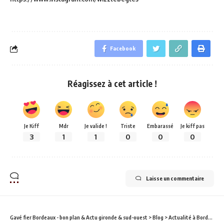
Facebook
Réagissez à cet article !
Je Kiff
Mdr
Je valide !
Triste
Embarassé
Je kiff pas
3
1
1
0
0
0
Laisse un commentaire
Gavé fier Bordeaux - bon plan & Actu gironde & sud-ouest
>
Blog
>
Actualité à Bordeaux