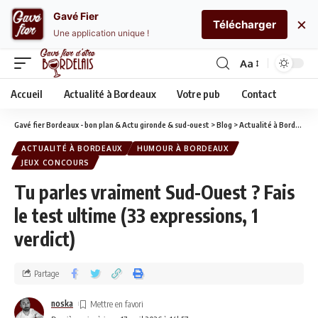
Gavé Fier
×
Télécharger
Une application unique !
Aa
Accueil
Actualité à Bordeaux
Votre pub
Contact
Gavé fier Bordeaux - bon plan & Actu gironde & sud-ouest
>
Blog
>
Actualité à Bordeaux
ACTUALITÉ À BORDEAUX
HUMOUR À BORDEAUX
JEUX CONCOURS
Tu parles vraiment Sud-Ouest ? Fais
le test ultime (33 expressions, 1
verdict)
Partage
noska