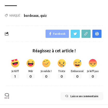
bordeaux
,
quiz
MARQUÉ :
Facebook
Réagissez à cet article !
Je Kiff
Mdr
Je valide !
Triste
Embarassé
Je kiff pas
1
0
0
0
0
0
Laisse un commentaire