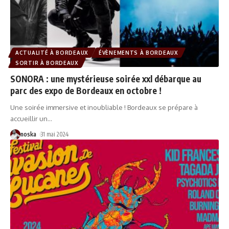
ACTUALITÉ À BORDEAUX
ÉVÈNEMENTS À BORDEAUX
SORTIR À BORDEAUX
SONORA : une mystérieuse soirée xxl débarque au
parc des expo de Bordeaux en octobre !
Une soirée immersive et inoubliable ! Bordeaux se prépare à
accueillir un
…
noska
31 mai 2024