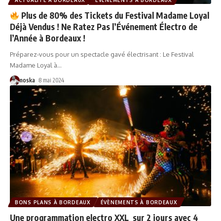
ACTUALITÉ À BORDEAUX
ÉVÈNEMENTS À BORDEAUX
Plus de 80% des Tickets du Festival Madame Loyal
Déjà Vendus ! Ne Ratez Pas l’Événement Électro de
l’Année à Bordeaux !
Préparez-vous pour un spectacle gavé électrisant : Le Festival
Madame Loyal à
…
noska
8 mai 2024
BONS PLANS À BORDEAUX
ÉVÈNEMENTS À BORDEAUX
Une programmation electro XXL sur 2 jours avec 4