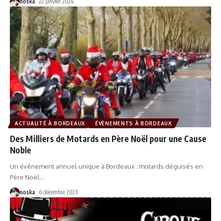
noska
22 janvier 2024
ACTUALITÉ À BORDEAUX
ÉVÈNEMENTS À BORDEAUX
Des Milliers de Motards en Père Noël pour une Cause
Noble
Un événement annuel unique à Bordeaux : motards déguisés en
Père Noël
…
noska
6 décembre 2023