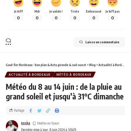
Je Kiff
Mdr
Je valide !
Triste
Embarassé
Je kiff pas
0
0
0
0
0
0
Laisse un commentaire
Gavé fier Bordeaux - bon plan & Actu gironde & sud-ouest
>
Blog
>
Actualité à Bordeaux
ACTUALITÉ À BORDEAUX
MÉTÉO À BORDEAUX
Météo du 8 au 14 juin : de la pluie au
grand soleil et jusqu’à 31°C dimanche
Partage
noska
Dernière mise à jour: 8 juin 2026 à 10h29