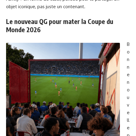
objet iconique, pas juste un contenant.
Le nouveau QG pour mater la Coupe du
Monde 2026
B
o
n
n
e
n
o
u
v
e
ll
e
p