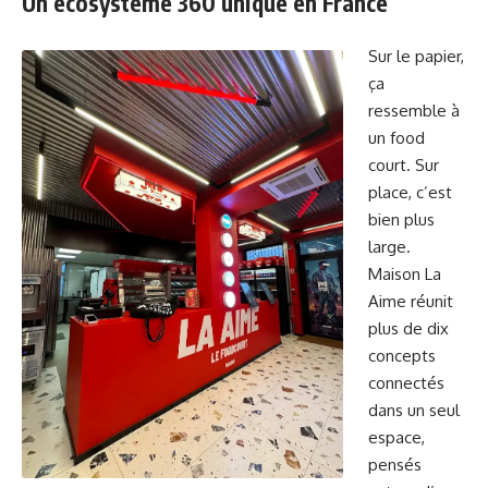
Un écosystème 360 unique en France
Sur le papier,
ça
ressemble à
un food
court. Sur
place, c’est
bien plus
large.
Maison La
Aime réunit
plus de dix
concepts
connectés
dans un seul
espace,
pensés