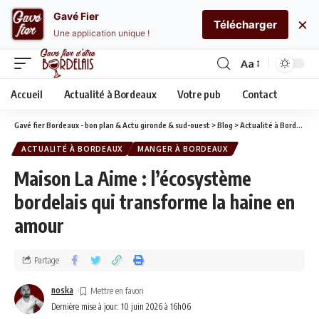
Gavé Fier
×
Télécharger
Une application unique !
Aa
Accueil
Actualité à Bordeaux
Votre pub
Contact
Gavé fier Bordeaux - bon plan & Actu gironde & sud-ouest
>
Blog
>
Actualité à Bordeaux
ACTUALITÉ À BORDEAUX
MANGER À BORDEAUX
Maison La Aime : l’écosystème
bordelais qui transforme la haine en
amour
Partage
noska
Dernière mise à jour: 10 juin 2026 à 16h06