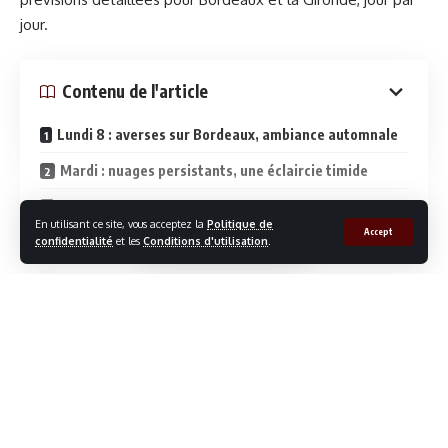
jour.
Contenu de l'article
Lundi 8 : averses sur Bordeaux, ambiance automnale
Mardi : nuages persistants, une éclaircie timide
Mercredi : faible pluie, fraîcheur matinale
En utilisant ce site, vous acceptez la
Politique de
Accept
Jeudi : la météo à Bordeaux bascule enfin vers le beau
confidentialité
et les
Conditions d'utilisation
.
Vendredi : grand soleil sur Bordeaux, 27°C au
programme
Continue la lecture
Samedi : chaleur et soleil, 30°C à Bordeaux
Dimanche : chaleur estivale maximale, 31°C à
Bordeaux
Suivez-nous sur Insta !
Synthèse météo Bordeaux semaine du 8 au 14 juin
gavefierbordeaux