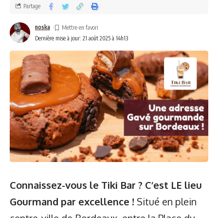
Jaqen, ce bar à bières fusionne convivialité et passion pour
Partage
les produits locaux. Avec une sélection d’une cinquantaine
de bières artisanales françaises dont de très nombreuses
noska
pépites dénichées en Nouvelle-Aquitaine, il n’est pas
Dernière mise à jour: 21 août 2025 à 14h13
seulement un bar, mais un centre culturel animé. Les soirées
quiz sur la Pop Culture, des ateliers de dégustations à
l’aveugle tous les 15 jours, les masterclasses de bière et les
concerts en font un carrefour culturel. Mais ce n’est pas
tout, tous les mois, partez à la rencontre d’un brasseur local
avec des soirées dédiées !
Connaissez-vous le Tiki Bar ? C’est LE lieu
Gourmand par excellence !
Situé en plein