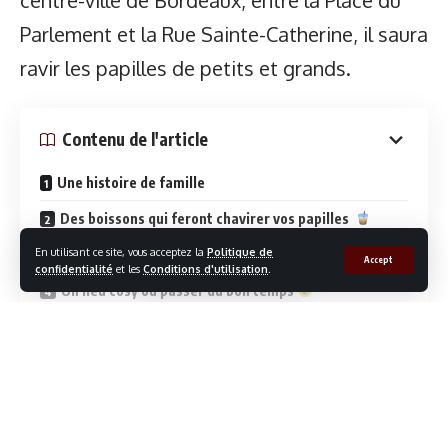
centre-ville de Bordeaux, entre la Place du
Parlement et la Rue Sainte-Catherine, il saura
ravir les papilles de petits et grands.
Voir cette publication sur Instagram
Contenu de l'article
Une histoire de famille
Des boissons qui feront chavirer vos papilles
En utilisant ce site, vous acceptez la
Politique de
Alerte gourmandise !
Accept
confidentialité
et les
Conditions d'utilisation
.
Un lieu cosy où passer du bon temps
Une publication partagée par
Gavé Fier Bordeaux (@gavefierbordeaux)
Bonne franquette et Convivialité
Il
Continue la lecture
est
Au Space Factory, la bière est reine, mais le menu est tout
midi
aussi tentant avec des plats comme le camembert rôti et