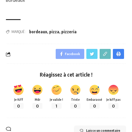
Bordeaux
bordeaux
,
pizza
,
pizzeria
MARQUÉ :
Facebook
Réagissez à cet article !
Je Kiff
Mdr
Je valide !
Triste
Embarassé
Je kiff pas
0
0
1
0
0
0
Laisse un commentaire