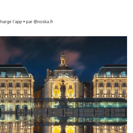
harge l’app • par @noska.fr